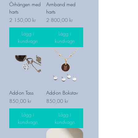
Örhängen med
Armband med
harts
harts
Pris
Pris
2 150,00 kr
2 800,00 kr
Lägg i
Lägg i
kundvagn
kundvagn
Add-on Tass
Add-on Bokstav
Pris
Pris
850,00 kr
850,00 kr
Lägg i
Lägg i
kundvagn
kundvagn