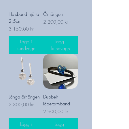
Halsband hjärta
Örhängen
2,5cm
Pris
2 200,00 kr
Pris
3 150,00 kr
Lägg i
Lägg i
kundvagn
kundvagn
Långa örhängen
Dubbelt
läderarmband
Pris
2 300,00 kr
Pris
2 900,00 kr
Lägg i
Lägg i