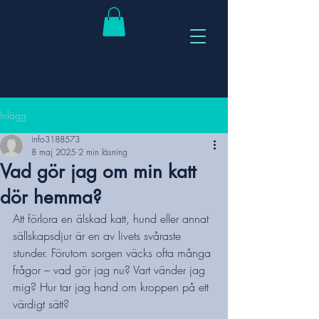
Inlägg
info3188573
8 maj 2025
2 min läsning
Vad gör jag om min katt
dör hemma?
Att förlora en älskad katt, hund eller annat 
sällskapsdjur är en av livets svåraste 
stunder. Förutom sorgen väcks ofta många 
frågor – vad gör jag nu? Vart vänder jag 
mig? Hur tar jag hand om kroppen på ett 
värdigt sätt?