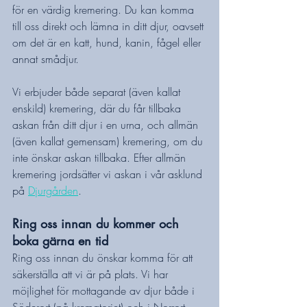
för en värdig kremering. Du kan komma 
till oss direkt och lämna in ditt djur, oavsett 
om det är en katt, hund, kanin, fågel eller 
annat smådjur.
Vi erbjuder både separat (även kallat 
enskild) kremering, där du får tillbaka 
askan från ditt djur i en urna, och allmän 
(även kallat gemensam) kremering, om du 
inte önskar askan tillbaka. Efter allmän 
kremering jordsätter vi askan i vår asklund 
på 
Djurgården
.
Ring oss innan du kommer och 
boka gärna en tid
Ring oss innan du önskar komma för att 
säkerställa att vi är på plats. Vi har 
möjlighet för mottagande av djur både i 
Söderort (på krematoriet) och i Norrort, 