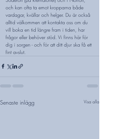
och kan ofta ta emot kropparna både 
vardagar, kvällar och helger. Du är också 
alltid välkommen att kontakta oss om du 
vill boka en tid längre fram i tiden, har 
frågor eller behöver stöd. Vi finns här för 
dig i sorgen - och för att ditt djur ska få ett 
fint avslut.
Senaste inlägg
Visa alla