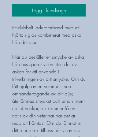
Lägg i kundvagn
Ett dubbelt läderarmband med ett
hjärta i glas kombinerat med aska
från ditt djur.
När du beställer ett smycke av aska
från oss sparar vi en liten del av
askan för att använda i
tillverkningen av ditt smycke. Om du
fått hjälp av en veterinär med
omhändertagande av ditt djur,
återlämnas smycket och urnan inom
ca. 4 veckor, du kommer få en
notis av din veterinär när det är
redo att hämtas. Om du lämnat in
ditt djur direkt till oss hör vi av oss