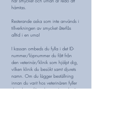
när smycket och urnan är redo att
hämtas.
Resterande aska som inte används i
tillverkningen av smycket återfås
alltid i en urna!
I kassan ombeds du fylla i det ID-
nummer/löpnummer du fått från
den veterinär/klinik som hjälpt dig,
vilken klinik du besökt samt djurets
namn. Om du lägger beställning
innan du varit hos veterinären fyller
du i datum för avlivning (om det är
bestämt), djurets namn samt
klinikens namn. Om du saknar ett
ID-nummer/löpnummer fyller du
enbart i djurets namn, djurslag och
klinikens namn. Detta är viktigt för