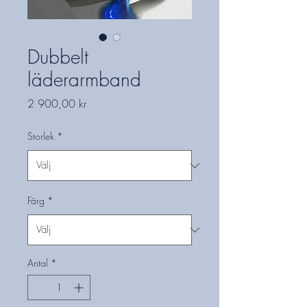
Dubbelt
läderarmband
Pris
2 900,00 kr
Storlek
*
Färg
*
Antal
*