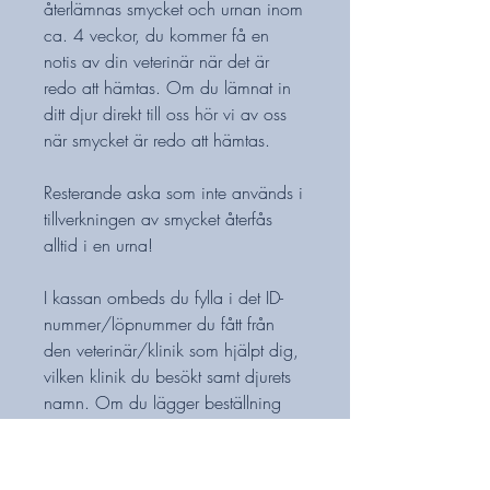
återlämnas smycket och urnan inom
ca. 4 veckor, du kommer få en
notis av din veterinär när det är
redo att hämtas. Om du lämnat in
ditt djur direkt till oss hör vi av oss
när smycket är redo att hämtas.
Resterande aska som inte används i
tillverkningen av smycket återfås
alltid i en urna!
I kassan ombeds du fylla i det ID-
nummer/löpnummer du fått från
den veterinär/klinik som hjälpt dig,
vilken klinik du besökt samt djurets
namn. Om du lägger beställning
innan du varit hos veterinären fyller
du i datum för avlivning (om det är
bestämt), djurets namn samt