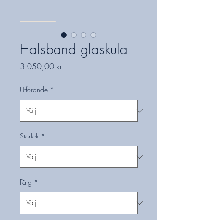
Halsband glaskula
Pris
3 050,00 kr
Utförande
*
Storlek
*
Färg
*