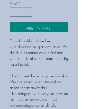
Antal
*
Lägg i kundvagn
Ett unikt halsband med en
kula tillverkad av glas och aska från
ditt djur. Ett minne av din älskade
vän som du alltid kan bära med dig
nära hjärtat.
När du beställer ett smycke av aska
från oss sparar vi en liten del av
askan för att använda i
tillverkningen av ditt smycke. Om du
fått hjälp av en veterinär med
omhändertagande av ditt djur,