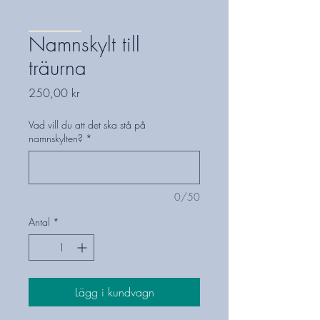
Namnskylt till
träurna
Pris
250,00 kr
Vad vill du att det ska stå på
namnskylten?
*
0/50
Antal
*
Lägg i kundvagn