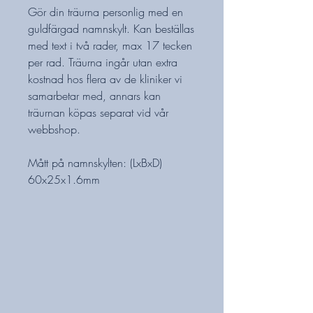
Gör din träurna personlig med en
guldfärgad namnskylt. Kan beställas
med text i två rader, max 17 tecken
per rad. Träurna ingår utan extra
kostnad hos flera av de kliniker vi
samarbetar med, annars kan
träurnan köpas separat vid vår
webbshop.
Mått på namnskylten: (LxBxD)
60x25x1.6mm